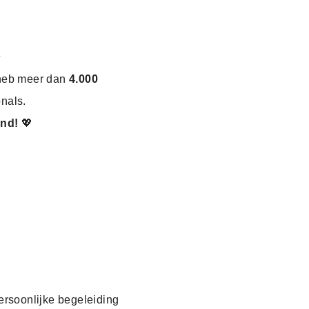
✨
 heb meer dan
4.000
onals.
end!
💖
ersoonlijke begeleiding