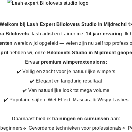
Welkom bij Lash Expert Bilolovets Studio in Mijdrecht! 
na Bilolovets
, lash artist en trainer met
14 jaar ervaring
. Ik
enten
wereldwijd opgeleid — velen zijn nu zelf top professi
pril
hebben wij onze
Bilolovets Studio in Mijdrecht geop
Ervaar
premium wimperextensions
:
✔️ Veilig en zacht voor je natuurlijke wimpers
✔️ Elegant en langdurig resultaat
✔️ Van natuurlijke look tot mega volume
✔️ Populaire stijlen: Wet Effect, Mascara & Wispy Lashes
Daarnaast bied ik
trainingen en cursussen
aan:
 beginners
🔹 Gevorderde technieken voor professionals
🔹 P