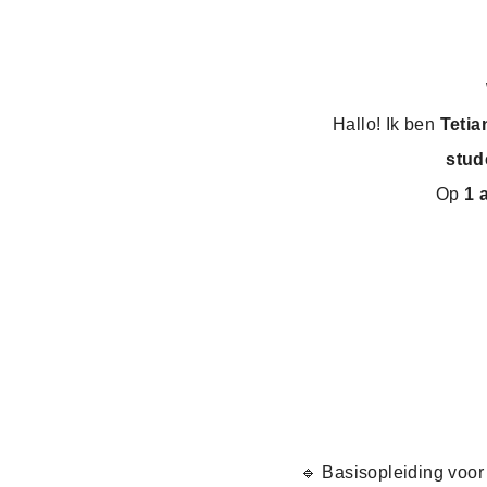
Hallo! Ik ben
Tetia
stud
Op
1 a
🔹 Basisopleiding voor